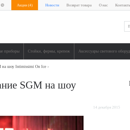
Акции
(4)
Новости
Возврат товара
О нас
Контакт
ые приборы
Стойки, фермы, крепеж
Аксессуары светового обору
на шоу Intimissimi On Ice
>
ание SGM на шоу
14
декабря
2015