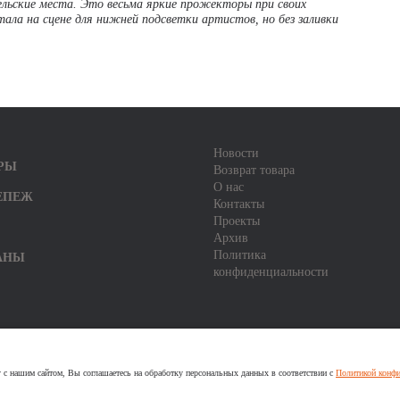
ельские места. Это весьма яркие прожекторы при своих
ла на сцене для нижней подсветки артистов, но без заливки
Новости
РЫ
Возврат товара
О нас
ЕПЕЖ
Контакты
Проекты
Архив
Политика
АНЫ
конфиденциальности
у с нашим сайтом, Вы соглашаетесь на обработку персональных данных в соответствии с
Политикой конфи