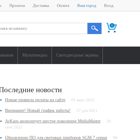
ы
Проекты
Доставка
Оплата
Ваш город
Вход
0
дования
Мультимедиа
Светодиодные экраны
Последние новости
Новые правила оплаты на сайте
01 март 2022
Внимание! Новый график работы!
27 дек 2021
ArKaos анонсирует шестое поколение MediaMaster
28
сент 2021
Обновление ПО для световых приборов SGM 7 серии
08