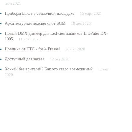
июн 2021
Приборы ETC на съемочной площадке
15 март 2021
Архитектурная подсветка от SGM
18 дек 2020
Новый DMX диммер для Led-светильников LitePuter DX-
1005
11 нояб 2020
Новинка от ETC - fos/4 Fresnel
20 окт 2020
Доступный для заказа
12 окт 2020
Хоккей без зрителей? Как это стало возможным?
11 окт
2020