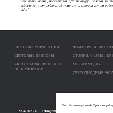
периметру арены, подсвечивая архитектуру и заливая зрит
габаритах и потребляемой мощности. Вторая группа работа
льда".
СИСТЕМЫ УПРАВЛЕНИЯ
ДИММЕРЫ И СВИТЧЕ
СВЕТОВЫЕ ПРИБОРЫ
СТОЙКИ, ФЕРМЫ, КР
АКСЕССУАРЫ СВЕТОВОГО
МУЛЬТИМЕДИА
ОБОРУДОВАНИЯ
СВЕТОДИОДНЫЕ ЭКР
Наш сайт использует cookie. Продолжая работ
2004-2026 ©
LightingPRO
. Все права защищены.