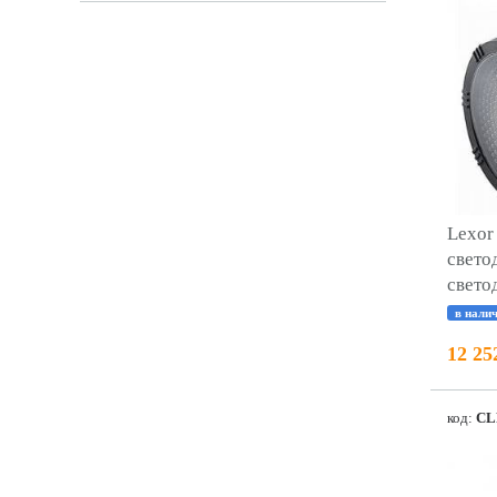
Lexor
свето
свето
в нали
12 25
код:
CL