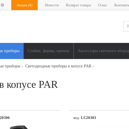
Акции
(4)
Новости
Возврат товара
О нас
Контакт
ые приборы
Стойки, фермы, крепеж
Аксессуары светового обору
ые приборы
Светодиодные приборы в копусе PAR
>
>
в копусе PAR
20306
код:
LC20303