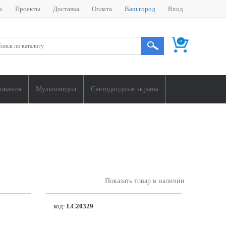
ы
Проекты
Доставка
Оплата
Ваш город
Вход
0
дования
Мультимедиа
Светодиодные экраны
Показать товар в наличии
код:
LC20329