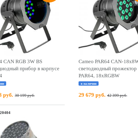
64 CAN RGB 3W BS
Cameo PAR64 CAN-18x8
диодный прибор в корпусе
cветодиодный прожектор
4
PAR64, 18хRGBW
чии
в наличии
8 руб.
29 679 руб.
30 199 руб.
42 399 руб.
20404