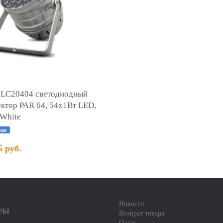
 LC20404 светодиодный
ктор PAR 64, 54х1Вт LED,
White
чии
5 руб.
Новости
РЫ
Возврат товара
О нас