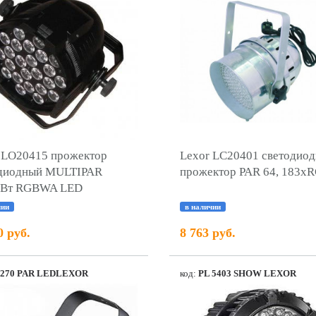
 LO20415 прожектор
Lexor LC20401 светодио
одиодный MULTIPAR
прожектор PAR 64, 183х
0Вт RGBWA LED
чии
в наличии
0 руб.
8 763 руб.
 270 PAR LEDLEXOR
код:
PL 5403 SHOW LEXOR