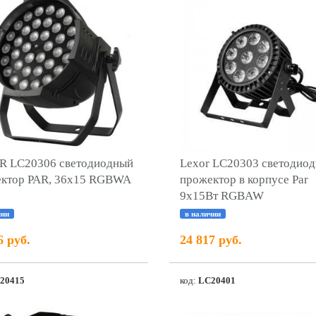
 LC20306 светодиодный
Lexor LC20303 светодио
ктор PAR, 36х15 RGBWA
прожектор в корпусе Par
9x15Вт RGBAW
чии
в наличии
6 руб.
24 817 руб.
20415
код:
LC20401