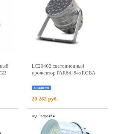
дный
LC20402 светодиодный
RGB
прожектор PAR64, 54хRGBA
в наличии
20 262 руб.
код:
ledpar64