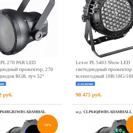
 PL 270 PAR LED
Lexor PL 5403 Show LED
диодный прожектор, 270
светодиодный прожектор
диодов RGB, луч 32°
всепогодный 18R/18G/18
чии
в наличии
2 руб.
90 475 руб.
P64RGB3WBS ADAMHAL
код:
CLP64Q8WBS ADAMHALL
-30%