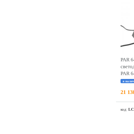
PAR 
cвето
PAR 6
в нали
21 13
код:
LC