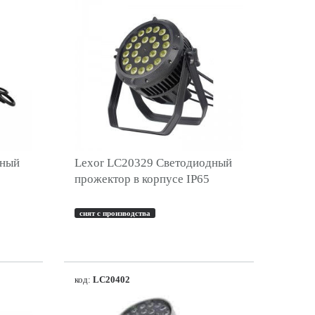
дный
Lexor LC20329 Светодиодный
прожектор в корпусе IP65
снят с производства
код:
LC20402